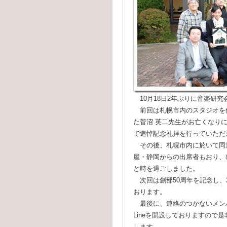
10月18日2年ぶりに音楽研
前回は札幌市内のスタジオを借
た菅沼 英二先生がお亡くなり
で追悼記念礼拝を行っていただ
その後、札幌市内に於いて同
屋・静岡からの出席者もおり、
と時を過ごしました。
次回は創部50周年を記念し、2
おります。
最後に、連絡のつかないメン
Lineを開設しておりますので
します。