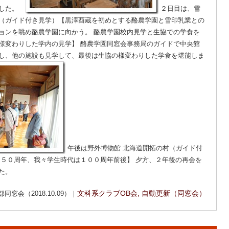
ました。
２日目は、雪
（ガイド付き見学）【黒澤酉蔵を初めとする酪農学園と雪印乳業との
ョンを眺め酪農学園に向かう。 酪農学園校内見学と生協での学食を
様変わりした学内の見学】 酪農学園同窓会事務局のガイドで中央館
し、他の施設も見学して、最後は生協の様変わりした学食を堪能しま
午後は野外博物館 北海道開拓の村（ガイド付
１５０周年、我々学生時代は１００周年前後】 夕方、２年後の再会を
た。
窓会（2018.10.09）｜
文科系クラブOB会
,
自動更新（同窓会）