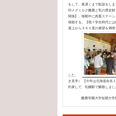
をして、夜遅くまで歓談をし
印メグミルク酪農と乳の歴史館
関係】。移動中に肉畜ステーシ
堪能する。【我々学生時代とは
屋上から３６０度の展望を満喫
した。
き見学） 【今年は北海道命名
約束して、札幌駅で解散しまし
酪農学園大学短期大学部同