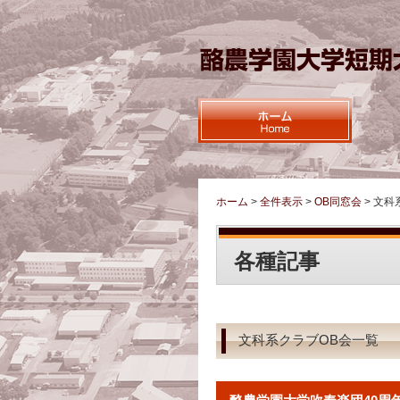
ホーム
>
全件表示
>
OB同窓会
>
文科
各種記事
文科系クラブOB会一覧