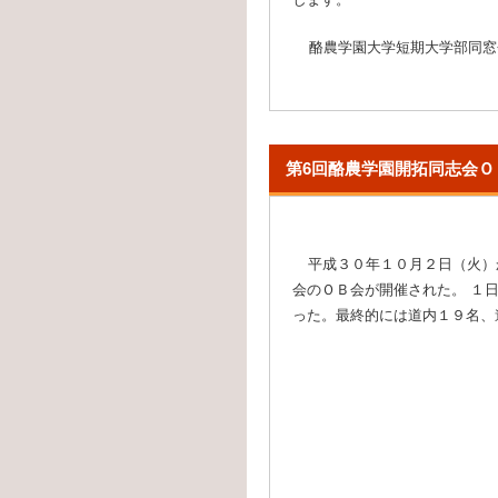
酪農学園大学短期大学部同窓会（2
第6回酪農学園開拓同志会Ｏ
平成３０年１０月２日（火）
会のＯＢ会が開催された。 １
った。最終的には道内１９名、