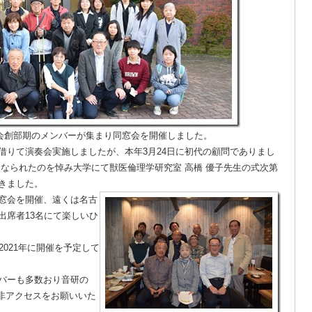
究会創部期のメンバーが集まり同窓会を開催しました。
りて演奏会実施しましたが、本年3月24日に初代の顧問でありまし
になられたのを悼み大学にて獣医倫理学研究室 高橋 優子先生の式次第
きました。
窓会を開催、遠くは名古
出席者13名にて楽しいひ
021年に開催を予定して
バーも多数おり音研の
是非アクセスをお願いいた