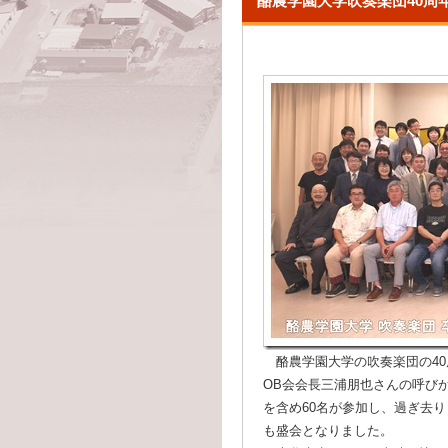
酪農学園大学吹奏楽団40周
酪農学園大学の吹奏楽団の40
OB会会長三浦朋也さんの呼び
を含め60名が参加し、過ぎ去
も盛会となりました。