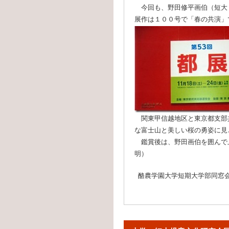
今回も、野田修平画伯（短大
展作は１００号で「春の共演」
関東甲信越地区と東京都支部
な富士山と美しい桜の勇姿に見
鑑賞後は、野田画伯を囲んで上
明）
酪農学園大学短期大学部同窓会（2