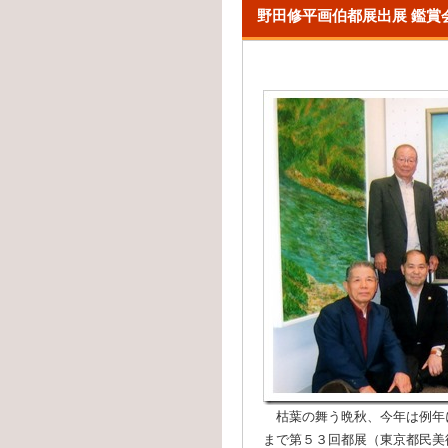
野田修平画伯都展出展 鑑賞
枯葉の舞う晩秋、今年は例年
まで第５３回都展（東京都民美