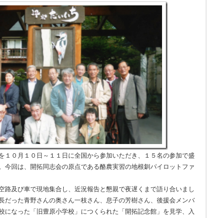
を１０月１０日～１１日に全国から参加いただき、１５名の参加で盛
。今回は、開拓同志会の原点である酪農実習の地根釧パイロットファ
空路及び車で現地集合し、近況報告と懇親で夜遅くまで語り合いまし
長だった青野さんの奥さん一枝さん、息子の芳樹さん、後援会メンバ
校になった「旧豊原小学校」につくられた「開拓記念館」を見学、入