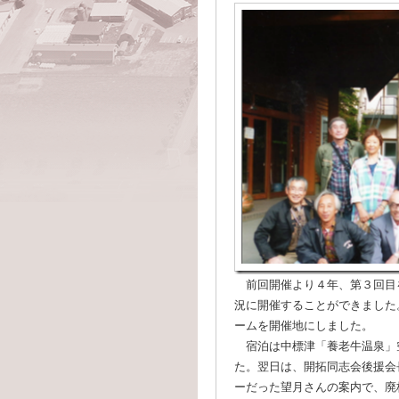
前回開催より４年、第３回目
況に開催することができました
ームを開催地にしました。
宿泊は中標津「養老牛温泉」
た。翌日は、開拓同志会後援会
ーだった望月さんの案内で、廃