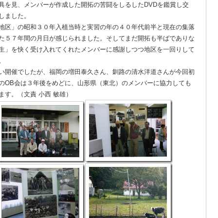
具を見、メンバーが作成した開拓の苦闘をしるしたDVDを鑑賞し交
しました。
地区」の昭和３０年入植当時と実習の年の４０年代前半と現在の集落
た５７年間の月日が感じられました。そしてまだ開拓も半ばでありな
生」を快く受け入れてくれたメンバーに感謝しつつ地区を一回りして
。
い開催でしたが、福岡の増田泰久さん、釧路の清水洋道さんが今回初
のOB会は３年後をめどに、山形県（東北）のメンバーに協力しても
す。（文責 小西 敏雄）