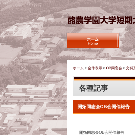
ホーム
>
全件表示
>
OB同窓会
>
文科
各種記事
開拓同志会OB会開催報告
開拓同志会OB会開催報告