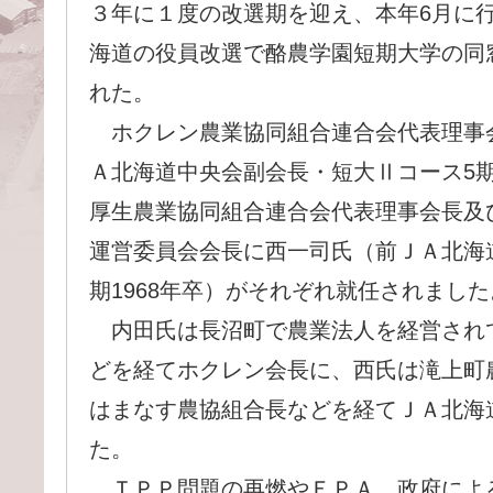
３年に１度の改選期を迎え、本年6月に
海道の役員改選で酪農学園短期大学の同
れた。
ホクレン農業協同組合連合会代表理事
Ａ北海道中央会副会長・短大Ⅱコース5期
厚生農業協同組合連合会代表理事会長及
運営委員会会長に西一司氏（前ＪＡ北海
期1968年卒）がそれぞれ就任されました
内田氏は長沼町で農業法人を経営され
どを経てホクレン会長に、西氏は滝上町
はまなす農協組合長などを経てＪＡ北海
た。
ＴＰＰ問題の再燃やＥＰＡ、政府によ