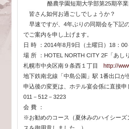
酪農学園短期大学部第25期卒
皆さん如何お過ごしでしょうか？
早速ですが、4年ぶりの同期会を下記
でご案内を申し上げます。
日 時 ：2014年8月9日（土曜日）18：00
場 所 ：HOTEL NORTH CITY 2F「あ
札幌市中央区南９条西１丁目
http://www
地下鉄南北線「中島公園」駅 1番出口が
申込後の変更は、ホテル宴会係に直接申し
011－512－3223
会 費 ：
※お勧めのコース（夏休みのハイシーズ
スを御用意しました。）