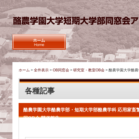
ホーム
>
全件表示
>
OB同窓会
>
研究室・教室OB会
>
酪農学園大学酪農
各種記事
酪農学園大学酪農学部・短期大学部酪農学科 応用家畜
回OB会 開催報告